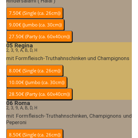
Rindersalami ( Halal )
05
Regina
2, 3, 9, A, B, D, H
mit Formfleisch-Truthahnschinken und Champignons
06
Roma
2, 3, 9, A, B, D, H
mit Formfleisch-Truthahnschinken, Champignons und
Peperoni