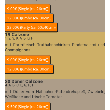
19
Calzone
1, 2, 3, 9, A, B, D, H
mit Formfleisch-Truthahnschinken, Rindersalami und
Champignons
20
Döner Calzone
4, A, B, C, D, G, H, I
mit Döner vom Hähnchen-Putendrehspieß, Zwiebeln,
Weißkäse und frische Tomaten