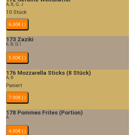
A, B, G, J
10 Stück
173
Zaziki
6, B, D, I
176
Mozzarella Sticks (8 Stück)
A, B
Paniert
178
Pommes Frites (Portion)
A