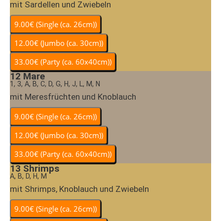
mit Sardellen und Zwiebeln
12
Mare
1, 3, A, B, C, D, G, H, J, L, M, N
mit Meresfrüchten und Knoblauch
13
Shrimps
A, B, D, H, M
mit Shrimps, Knoblauch und Zwiebeln