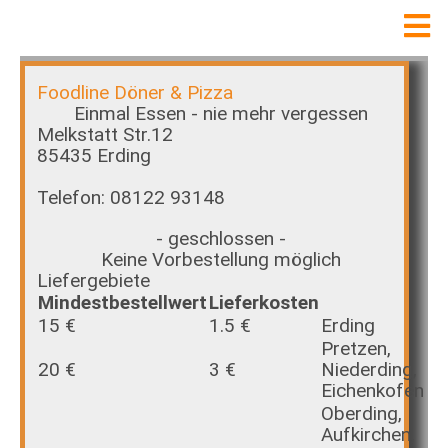
Foodline Döner & Pizza
Einmal Essen - nie mehr vergessen
Melkstatt Str.12
85435 Erding
Telefon: 08122 93148
- geschlossen -
Keine Vorbestellung möglich
Liefergebiete
Mindestbestellwert
Lieferkosten
15 €
1.5 €
Erding
Pretzen,
20 €
3 €
Niederding,
Eichenkofen
Oberding,
Aufkirchen,