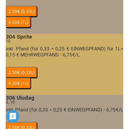
304
Sprite
10
inkl. Pfand (für 0,33 = 0,25 € EINWEGPFAND) für 1L=
0,15 € MEHRWEGPFAND - 6,75€/L
306
Uludag
3, 10
inkl. Pfand (für 0,33 = 0,25 € EINWEGPFAND) - 6,75€/L