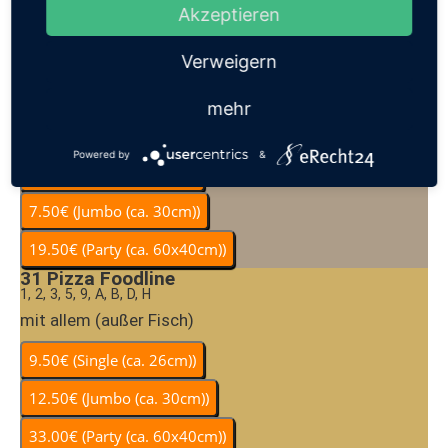
Akzeptieren
Verweigern
30
Pizza Brot
mehr
A, D, H
Tomatensauce mit Knoblauch
Powered by
&
31
Pizza Foodline
1, 2, 3, 5, 9, A, B, D, H
mit allem (außer Fisch)