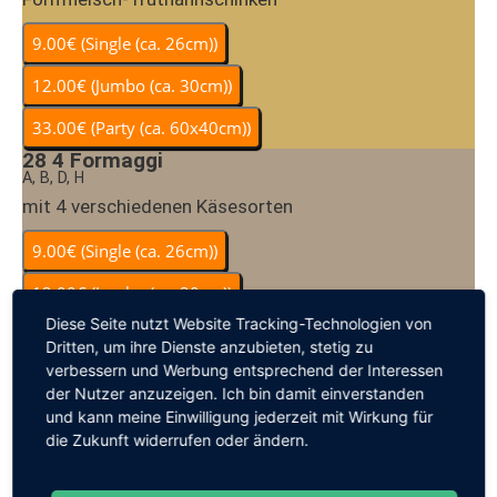
28
4 Formaggi
A, B, D, H
mit 4 verschiedenen Käsesorten
Diese Seite nutzt Website Tracking-Technologien von
Dritten, um ihre Dienste anzubieten, stetig zu
29
Safari
verbessern und Werbung entsprechend der Interessen
4, A, B, C, D, G, H, I
der Nutzer anzuzeigen. Ich bin damit einverstanden
mit Döner vom Hähnchen-Putendrehspieß,
und kann meine Einwilligung jederzeit mit Wirkung für
Mozzarella, fr. Tomaten
die Zukunft widerrufen oder ändern.