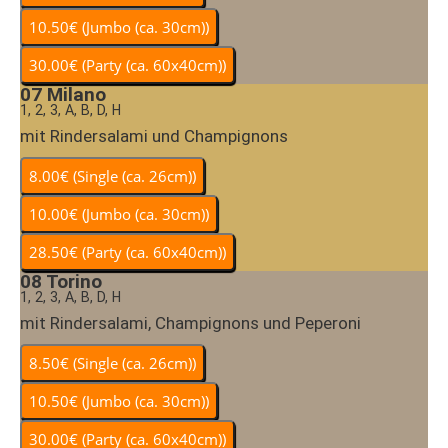
07
Milano
1, 2, 3, A, B, D, H
mit Rindersalami und Champignons
08
Torino
1, 2, 3, A, B, D, H
mit Rindersalami, Champignons und Peperoni