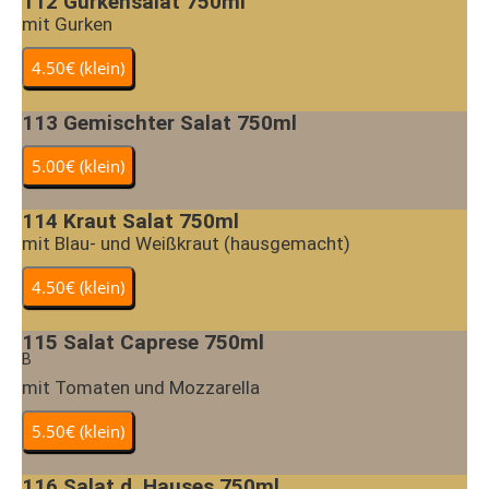
112
Gurkensalat 750ml
mit Gurken
113
Gemischter Salat 750ml
114
Kraut Salat 750ml
mit Blau- und Weißkraut (hausgemacht)
115
Salat Caprese 750ml
B
mit Tomaten und Mozzarella
116
Salat d. Hauses 750ml