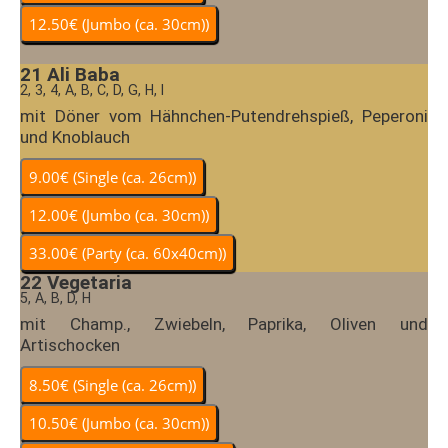
21
Ali Baba
2, 3, 4, A, B, C, D, G, H, I
mit Döner vom Hähnchen-Putendrehspieß, Peperoni
und Knoblauch
22
Vegetaria
5, A, B, D, H
mit Champ., Zwiebeln, Paprika, Oliven und
Artischocken