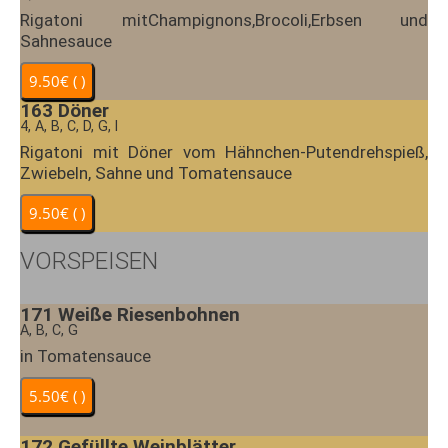
Rigatoni mitChampignons,Brocoli,Erbsen und
Sahnesauce
163
Döner
4, A, B, C, D, G, I
Rigatoni mit Döner vom Hähnchen-Putendrehspieß,
Zwiebeln, Sahne und Tomatensauce
VORSPEISEN
171
Weiße Riesenbohnen
A, B, C, G
in Tomatensauce
172
Gefüllte Weinblätter