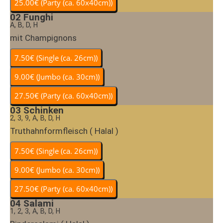
02
Funghi
A, B, D, H
mit Champignons
03
Schinken
2, 3, 9, A, B, D, H
Truthahnformfleisch ( Halal )
04
Salami
1, 2, 3, A, B, D, H