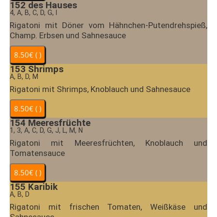
152
des Hauses
4, A, B, C, D, G, I
Rigatoni mit Döner vom Hähnchen-Putendrehspieß,
Champ. Erbsen und Sahnesauce
153
Shrimps
A, B, D, M
Rigatoni mit Shrimps, Knoblauch und Sahnesauce
154
Meeresfrüchte
1, 3, A, C, D, G, J, L, M, N
Rigatoni mit Meeresfrüchten, Knoblauch und
Tomatensauce
155
Karibik
A, B, D
Rigatoni mit frischen Tomaten, Weißkäse und