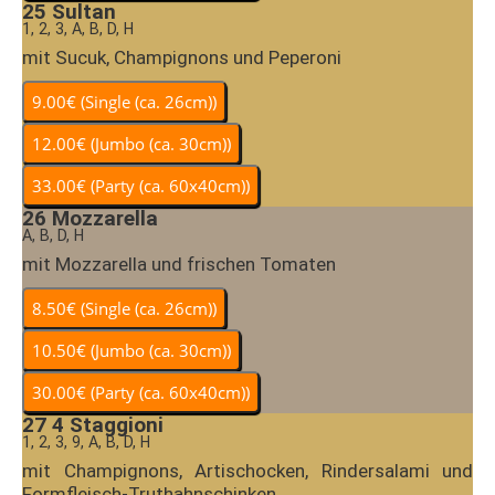
25
Sultan
1, 2, 3, A, B, D, H
mit Sucuk, Champignons und Peperoni
26
Mozzarella
A, B, D, H
mit Mozzarella und frischen Tomaten
27
4 Staggioni
1, 2, 3, 9, A, B, D, H
mit Champignons, Artischocken, Rindersalami und
Formfleisch-Truthahnschinken