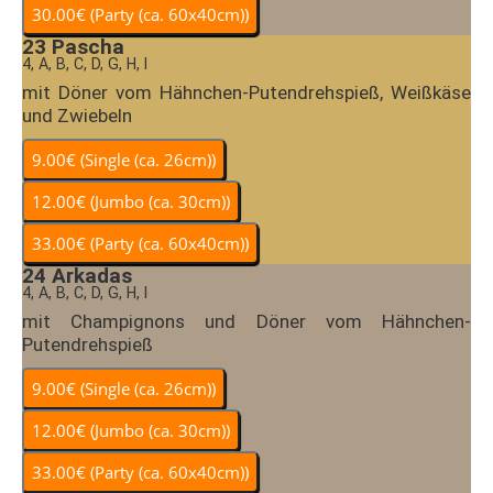
23
Pascha
4, A, B, C, D, G, H, I
mit Döner vom Hähnchen-Putendrehspieß, Weißkäse
und Zwiebeln
24
Arkadas
4, A, B, C, D, G, H, I
mit Champignons und Döner vom Hähnchen-
Putendrehspieß