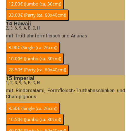
14
Hawaii
2, 3, 6, 9, A, B, D, H
mit Truthahnformfleisch und Ananas
15
Imperial
1, 2, 3, 9, A, B, D, H
mit Rindersalami, Formfleisch-Truthahnschinken und
Champignons