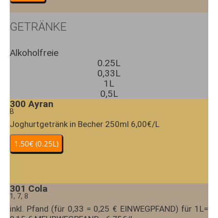
GETRÄNKE
Alkoholfreie
0.25L
0,33L
1L
0,5L
300
Ayran
B
Joghurtgetränk in Becher 250ml 6,00€/L
301
Cola
1, 7, 8
inkl. Pfand (für 0,33 = 0,25 € EINWEGPFAND) für 1L=