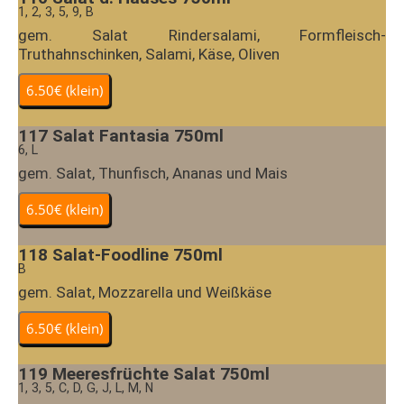
1, 2, 3, 5, 9, B
gem. Salat Rindersalami, Formfleisch-
Truthahnschinken, Salami, Käse, Oliven
117
Salat Fantasia 750ml
6, L
gem. Salat, Thunfisch, Ananas und Mais
118
Salat-Foodline 750ml
B
gem. Salat, Mozzarella und Weißkäse
119
Meeresfrüchte Salat 750ml
1, 3, 5, C, D, G, J, L, M, N