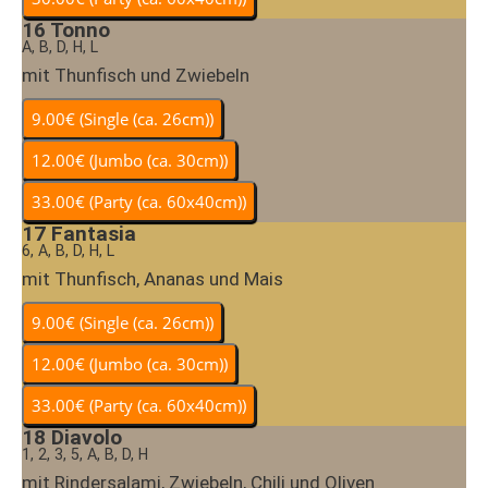
16
Tonno
A, B, D, H, L
mit Thunfisch und Zwiebeln
17
Fantasia
6, A, B, D, H, L
mit Thunfisch, Ananas und Mais
18
Diavolo
1, 2, 3, 5, A, B, D, H
mit Rindersalami, Zwiebeln, Chili und Oliven