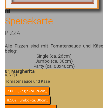
Speisekarte
PIZZA
Alle Pizzen sind mit Tomatensauce und Käse
belegt
Single (ca. 26cm)
Jumbo (ca. 30cm)
Party (ca. 60x40cm)
01
Margherita
A, B, D, H
Tomatensauce und Käse