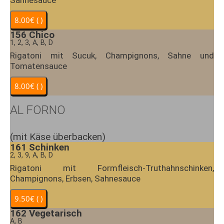
Sahnesauce
156
Chico
1, 2, 3, A, B, D
Rigatoni mit Sucuk, Champignons, Sahne und
Tomatensauce
AL FORNO
(mit Käse überbacken)
161
Schinken
2, 3, 9, A, B, D
Rigatoni mit Formfleisch-Truthahnschinken,
Champignons, Erbsen, Sahnesauce
162
Vegetarisch
A, B