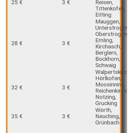
25 €
3 €
Reisen,
Tittenkofen,
Eitting
Mauggen,
Unterstrogen,
Oberstrogen,
Emling,
28 €
3 €
Kirchasch,
Berglern,
Bockhorn,
Schwaig
Walpertskirche
Hörlkofen,
Moosinning,
32 €
3 €
Reichenkirchen
Notzing,
Grucking
Wörth,
35 €
3 €
Neuching,
Grünbach