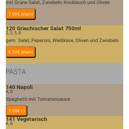
mit Grüne Salat, Zwiebeln, Knoblauch und Oliven
120
Griechischer Salat 750ml
2, 3, 5, B
gem. Salat, Peperoni, Weißkäse, Oliven und Zwiebeln
PASTA
140
Napoli
A, D
Spaghetti mit Tomatensauce
141
Vegetarisch
A, B