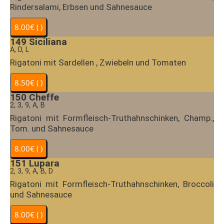
Rindersalami, Erbsen und Sahnesauce
149
Siciliana
A, D, L
Rigatoni mit Sardellen , Zwiebeln und Tomaten
150
Cheffe
2, 3, 9, A, B
Rigatoni mit Formfleisch-Truthahnschinken, Champ.,
Tom. und Sahnesauce
151
Lupara
2, 3, 9, A, B, D
Rigatoni mit Formfleisch-Truthahnschinken, Broccoli
und Sahnesauce