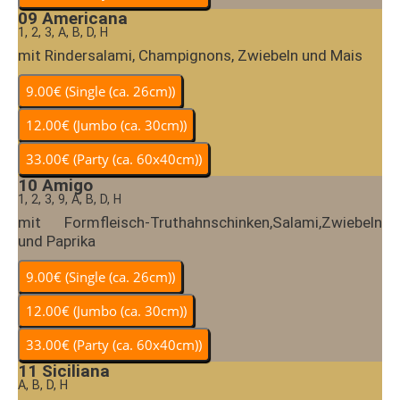
09
Americana
1, 2, 3, A, B, D, H
mit Rindersalami, Champignons, Zwiebeln und Mais
10
Amigo
1, 2, 3, 9, A, B, D, H
mit Formfleisch-Truthahnschinken,Salami,Zwiebeln
und Paprika
11
Siciliana
A, B, D, H